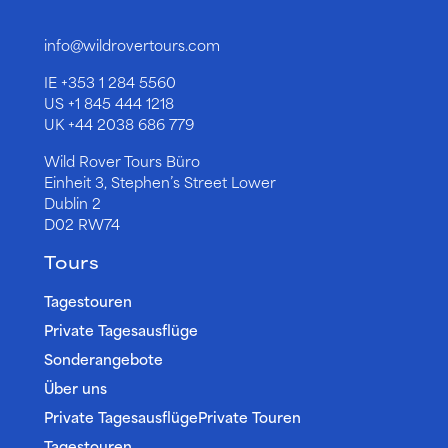
info@wildrovertours.com
IE
+353 1 284 5560
US
+1 845 444 1218
UK
+44 2038 686 779
Wild Rover Tours Büro
Einheit 3, Stephen’s Street Lower
Dublin 2
D02 RW74
Tours
Tagestouren
Private Tagesausflüge
Sonderangebote
Über uns
Private TagesausflügePrivate Touren
Tagestouren