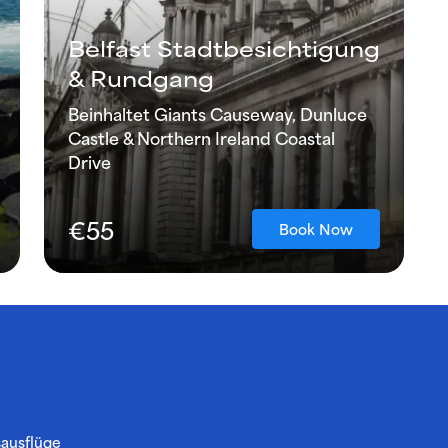
Belfast Stadtbesichtigung
& Rundgang
Beinhaltet Giants Causeway, Dunluce
Castle & Northern Ireland Coastal
Drive
€55
Book Now
sausflüge