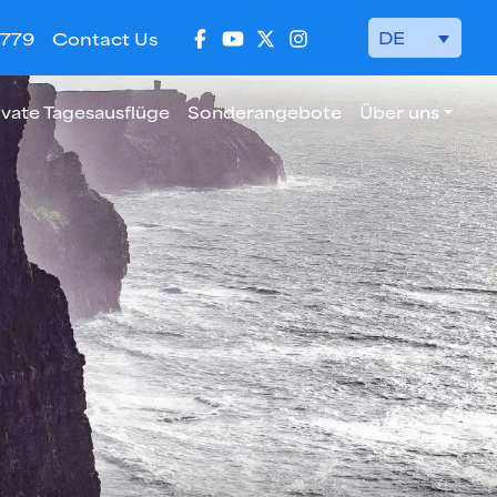
DE
 779
Contact Us
ivate Tagesausflüge
Sonderangebote
Über uns