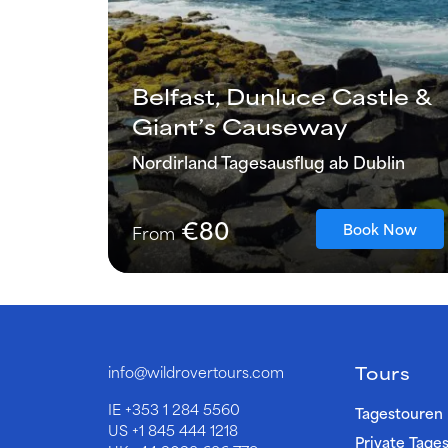
Belfast, Dunluce Castle &
Giant’s Causeway
Nordirland Tagesausflug ab Dublin
€80
Book Now
From
Tours
info@wildrovertours.com
IE
+353 1 284 5560
Tagestouren
US
+1 845 444 1218
Private Tage