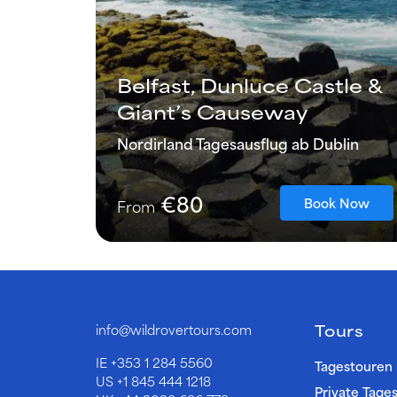
Belfast, Dunluce Castle &
Giant’s Causeway
Nordirland Tagesausflug ab Dublin
€80
Book Now
From
Tours
info@wildrovertours.com
IE
+353 1 284 5560
Tagestouren
US
+1 845 444 1218
Private Tage