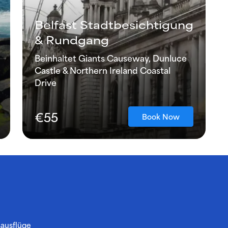
Belfast Stadtbesichtigung
& Rundgang
Beinhaltet Giants Causeway, Dunluce
Castle & Northern Ireland Coastal
Drive
€55
Book Now
sausflüge