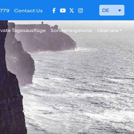
DE
 779
Contact Us
ivate Tagesausflüge
Sonderangebote
Über uns