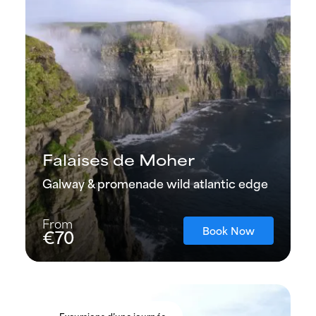
Falaises de Moher
Galway & promenade wild atlantic edge
From
Book Now
€70