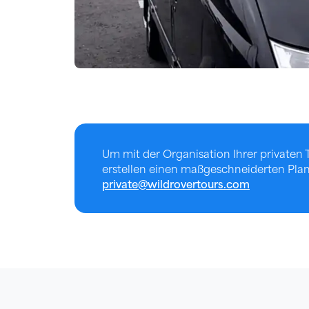
Um mit der Organisation Ihrer privaten 
erstellen einen maßgeschneiderten Plan 
private@wildrovertours.com