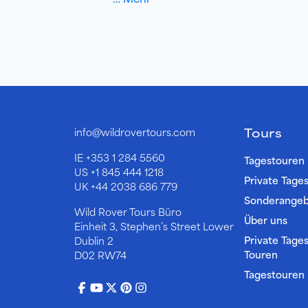
Tours
info@wildrovertours.com
IE
+353 1 284 5560
Tagestouren
US
+1 845 444 1218
Private Tage
UK
+44 2038 686 779
Sonderange
Wild Rover Tours Büro
Über uns
Einheit 3, Stephen’s Street Lower
Private Tage
Dublin 2
Touren
D02 RW74
Tagestouren