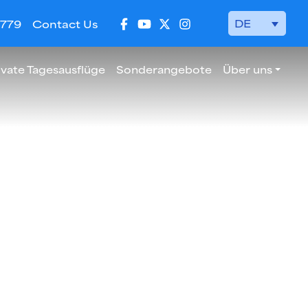
DE
 779
Contact Us
ivate Tagesausflüge
Sonderangebote
Über uns