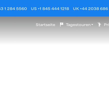
53 1 284 5560
US +1 845 444 1218
UK +44 2038 686
Startseite
tour
Tagestouren
emoji_people
Pr
FLÜGEPRIVATE