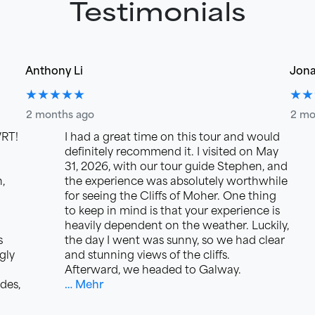
Testimonials
Anthony Li
Jona
★★★★★
★★
2 months ago
2 mo
WRT!
I had a great time on this tour and would
definitely recommend it. I visited on May
31, 2026, with our tour guide Stephen, and
,
the experience was absolutely worthwhile
for seeing the Cliffs of Moher. One thing
to keep in mind is that your experience is
heavily dependent on the weather. Luckily,
s
the day I went was sunny, so we had clear
gly
and stunning views of the cliffs.
Afterward, we headed to Galway.
des,
… Mehr