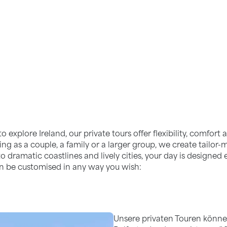
es Await Day Trips & Overnight Tours
to explore Ireland, our private tours offer flexibility, comfo
ing as a couple, a family or a larger group, we create tailor-
to dramatic coastlines and lively cities, your day is designe
can be customised in any way you wish:
Unsere privaten Touren können