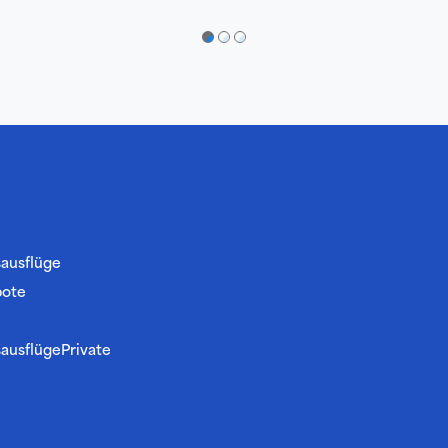
●
●
●
sausflüge
bote
sausflügePrivate