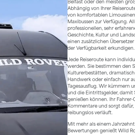
Belfast oder den meisten größ
Abhängig von Ihrer Reiserout
von komfortablen Limousinen 
Maxibussen zur Verfügung. Al
professionellen, sehr erfahrene
Geschichte, Kultur und Lands
einen zusätzlichen Übersetze
der Verfügbarkeit erkundigen.
Jede Reiseroute kann individu
werden. Sie bestimmen den Sc
Kulturerbestätten, dramatisc
Handwerk oder einfach nur a
Tagesausflug. Wir kümmern un
und die Eintrittsgelder, dami
genießen können. Ihr Fahrer-G
Kommentare und sorgt dafür, 
reibungslos verläuft.
Mit mehr als einem Jahrzehnt
Bewertungen genießt Wild Ro