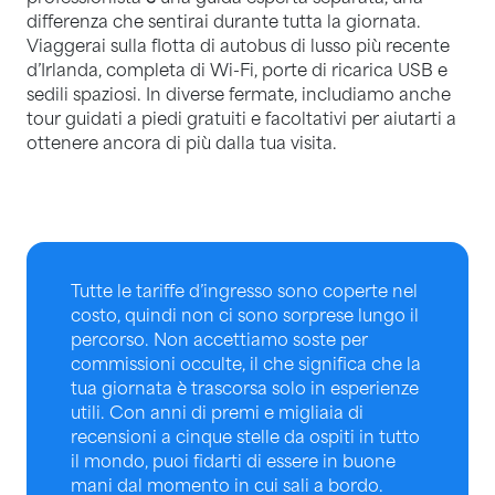
differenza che sentirai durante tutta la giornata.
Viaggerai sulla flotta di autobus di lusso più recente
d’Irlanda, completa di Wi-Fi, porte di ricarica USB e
sedili spaziosi. In diverse fermate, includiamo anche
tour guidati a piedi gratuiti e facoltativi per aiutarti a
ottenere ancora di più dalla tua visita.
Tutte le tariffe d’ingresso sono coperte nel
costo, quindi non ci sono sorprese lungo il
percorso. Non accettiamo soste per
commissioni occulte, il che significa che la
tua giornata è trascorsa solo in esperienze
utili. Con anni di premi e migliaia di
recensioni a cinque stelle da ospiti in tutto
il mondo, puoi fidarti di essere in buone
mani dal momento in cui sali a bordo.