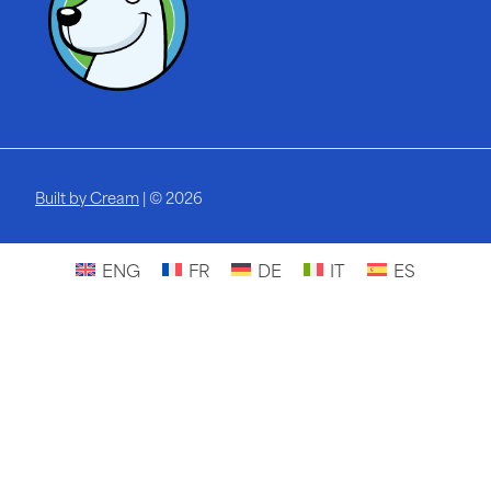
Built by Cream
| © 2026
ENG
FR
DE
IT
ES