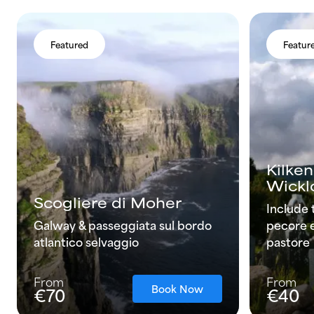
Featured
Featur
Kilke
Wickl
Scogliere di Moher
Include t
Galway & passeggiata sul bordo
pecore e
atlantico selvaggio
pastore
From
From
Book Now
€70
€40