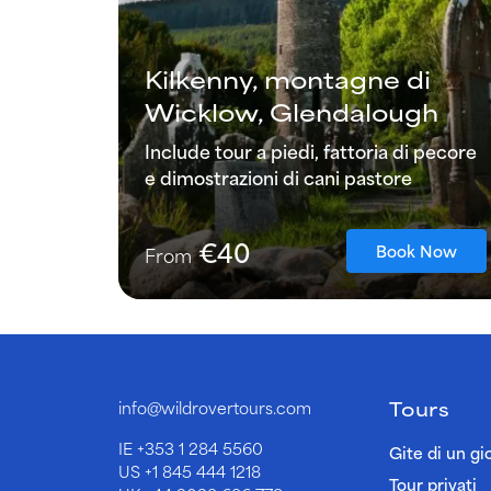
Kilkenny, montagne di
Wicklow, Glendalough
Include tour a piedi, fattoria di pecore
e dimostrazioni di cani pastore
€40
Book Now
From
Tours
info@wildrovertours.com
IE
+353 1 284 5560
Gite di un gi
US
+1 845 444 1218
Tour privati